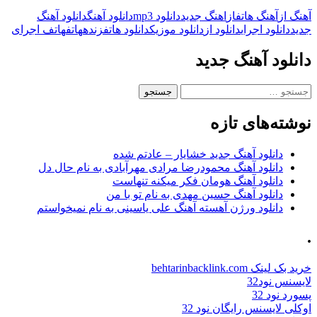
آهنگ از
آهنگ هاتف
از
اهنگ جدید
دانلود mp3
دانلود آهنگ
دانلود آهنگ
جدید
دانلود اجرای
دانلود از
دانلود موزیک
دانلود هاتف
زنده
هاتف
هاتف اجرای
دانلود آهنگ جدید
جستجو
برای:
نوشته‌های تازه
دانلود آهنگ جدید خشایار – عادتم شده
دانلود آهنگ محمودرضا مرادی مهرآبادی به نام حال دل
دانلود آهنگ هومان فکر میکنه تنهاست
دانلود آهنگ حسین مهدی به نام تو با من
دانلود ورژن آهسته آهنگ علی یاسینی به نام نمیخواستم
.
خرید بک لینک behtarinbacklink.com
لایسنس نود32
پسورد نود 32
اوکلی لایسنس رایگان نود 32