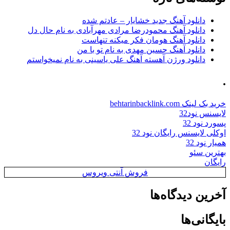
دانلود آهنگ جدید خشایار – عادتم شده
دانلود آهنگ محمودرضا مرادی مهرآبادی به نام حال دل
دانلود آهنگ هومان فکر میکنه تنهاست
دانلود آهنگ حسین مهدی به نام تو با من
دانلود ورژن آهسته آهنگ علی یاسینی به نام نمیخواستم
.
خرید بک لینک behtarinbacklink.com
لایسنس نود32
پسورد نود 32
اوکلی لایسنس رایگان نود 32
همیار نود 32
بهترین سئو
رایگان
فروش آنتی ویروس
آخرین دیدگاه‌ها
بایگانی‌ها