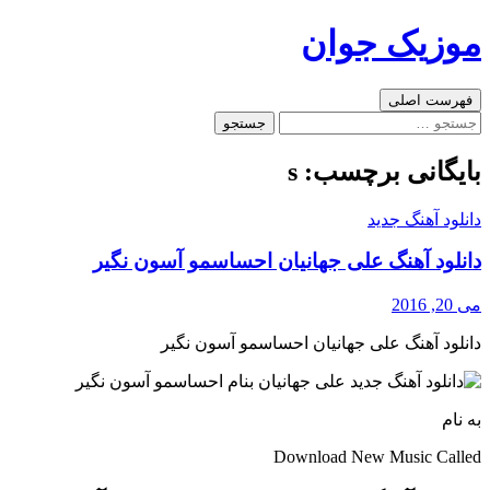
رفتن
موزیک جوان
به
نوشته‌ها
جست‌وجو
فهرست اصلی
جستجو
برای:
بایگانی برچسب: s
دانلود آهنگ جدید
دانلود آهنگ علی جهانیان احساسمو آسون نگیر
می 20, 2016
دانلود آهنگ علی جهانیان احساسمو آسون نگیر
به نام
Download New Music Called