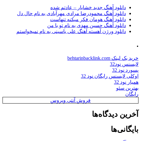
دانلود آهنگ جدید خشایار – عادتم شده
دانلود آهنگ محمودرضا مرادی مهرآبادی به نام حال دل
دانلود آهنگ هومان فکر میکنه تنهاست
دانلود آهنگ حسین مهدی به نام تو با من
دانلود ورژن آهسته آهنگ علی یاسینی به نام نمیخواستم
.
خرید بک لینک behtarinbacklink.com
لایسنس نود32
پسورد نود 32
اوکلی لایسنس رایگان نود 32
همیار نود 32
بهترین سئو
رایگان
فروش آنتی ویروس
آخرین دیدگاه‌ها
بایگانی‌ها