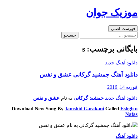
رفتن
موزیک جوان
به
نوشته‌ها
جست‌وجو
فهرست اصلی
جستجو
برای:
بایگانی برچسب: s
دانلود آهنگ جدید
دانلود آهنگ جمشید گرکانی عشق و نفس
فوریه 14, 2016
دانلود آهنگ جدید
جمشید گرکانی
به نام
عشق و نفس
Download New Song By
Jamshid Garakani
Called
Eshgh o
Nafas
دانلود آهنگ