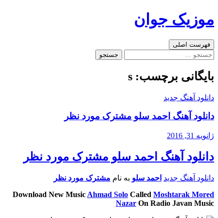
رفتن
موزیک جوان
به
نوشته‌ها
جست‌وجو
فهرست اصلی
جستجو
برای:
بایگانی برچسب: s
دانلود آهنگ جدید
دانلود آهنگ احمد سلو مشترک مورد نظر
ژانویه 31, 2016
دانلود آهنگ احمد سلو مشترک مورد نظر
دانلود آهنگ جدید
احمد سلو
به نام
مشترک مورد نظر
Download New Music
Ahmad Solo
Called
Moshtarak Mored
Nazar
On Radio Javan Music