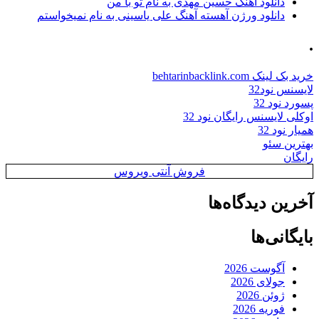
دانلود آهنگ حسین مهدی به نام تو با من
دانلود ورژن آهسته آهنگ علی یاسینی به نام نمیخواستم
.
خرید بک لینک behtarinbacklink.com
لایسنس نود32
پسورد نود 32
اوکلی لایسنس رایگان نود 32
همیار نود 32
بهترین سئو
رایگان
فروش آنتی ویروس
آخرین دیدگاه‌ها
بایگانی‌ها
آگوست 2026
جولای 2026
ژوئن 2026
فوریه 2026