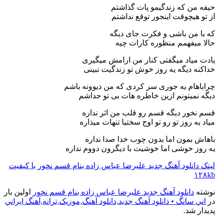
حیفه من که زندگیمو پات گذاشتم
از تو هیچوقت اینجور توقع نداشتم
که با من باشی و فکرت جای دیگه
حالا میفهمم منظوره کارات چیه
یادت میاد میگفتی کنار من ارامش میگیری
خداکنه دیگه یه روز خوش تو زندگیت نبینی
چراباهام یه جوری سر کردی که من دیوونه باشم
دیگه نمیتونم ازین خاطره هات بی تو جداشم
قسم نخور دیگه قسم رو قلب من اثر نداره
میاد یه روز تو رو تو اوج سختیا تنهات میذاره
باهاش بمون اما بدون چوب خدا صدا نداره
یه روز خوشی اما خوشیت با دیگرون دووم نداره
لینک دانلود آهنگ جدید علیرضا عباس زاده بنام قسم نخور با کیفیت
۱۲۸kb
نوشته
دانلود آهنگ جدید علیرضا عباس زاده بنام قسم نخور
اولین بار
در
اني سانگ • دانلود آهنگ جديد,دانلود آهنگ,موزيک,ترانه,آهنگ ايراني
پدیدار شد.