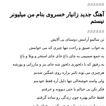
♫♫♫♫♫♫
آهنگ جدید زانیار خسروی بنام من میلیونر
نیستم
♫♫♫♫♫♫
تن سالمو آرامش دوستای بی آلایش
یه خواب عمیق و راحت تنها چیزی که می خوامش
یه جمع صمیمی یه چای داغ جای جای استخر و ویلا و باغ
یه رفیق که با دلخوری دلخور شه جای بنز و مازراتی و پورشه
هرچیزی می تونه تاثیر بزاره روی غمگین شدنم
ولی واسه خوشحالی تنها دلیل آره فقط خودمم
فکر نکن بی خیالم یا حتی دیوونه و خرفتم
فقط حالم بهتره چون زندگی رو ساده گرفتم
من میلیونر نیستم ولی هرچی که می خوام دارم