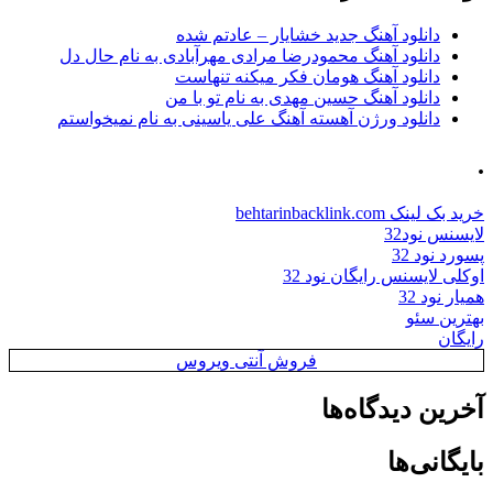
دانلود آهنگ جدید خشایار – عادتم شده
دانلود آهنگ محمودرضا مرادی مهرآبادی به نام حال دل
دانلود آهنگ هومان فکر میکنه تنهاست
دانلود آهنگ حسین مهدی به نام تو با من
دانلود ورژن آهسته آهنگ علی یاسینی به نام نمیخواستم
.
خرید بک لینک behtarinbacklink.com
لایسنس نود32
پسورد نود 32
اوکلی لایسنس رایگان نود 32
همیار نود 32
بهترین سئو
رایگان
فروش آنتی ویروس
آخرین دیدگاه‌ها
بایگانی‌ها