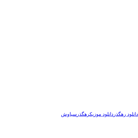
دانلود رهگذر
دانلود موزیک
رهگذر
سیاوش