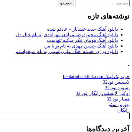
جستجو
برای:
نوشته‌های تازه
دانلود آهنگ جدید خشایار – عادتم شده
دانلود آهنگ محمودرضا مرادی مهرآبادی به نام حال دل
دانلود آهنگ هومان فکر میکنه تنهاست
دانلود آهنگ حسین مهدی به نام تو با من
دانلود ورژن آهسته آهنگ علی یاسینی به نام نمیخواستم
.
خرید بک لینک behtarinbacklink.com
لایسنس نود32
پسورد نود 32
اوکلی لایسنس رایگان نود 32
همیار نود 32
بهترین سئو
رایگان
آخرین دیدگاه‌ها