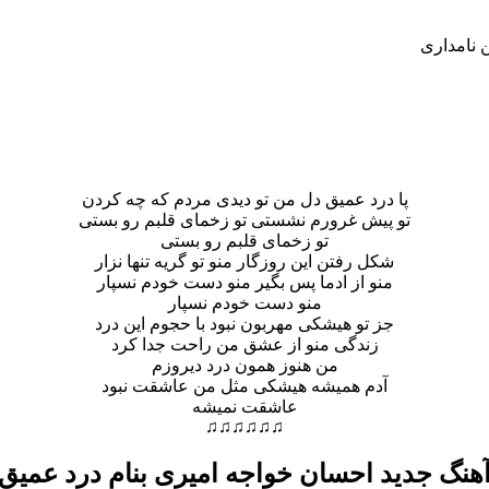
ن نامداری
پا درد عمیق دل من تو دیدی مردم که چه کردن
تو پیش غرورم نشستی تو زخمای قلبم رو بستی
تو زخمای قلبم رو بستی
شکل رفتن این روزگار منو تو گریه تنها نزار
منو از ادما پس بگیر منو دست خودم نسپار
منو دست خودم نسپار
جز تو هیشکی مهربون نبود با حجوم این درد
زندگی منو از عشق من راحت جدا کرد
من هنوز همون درد دیروزم
آدم همیشه هیشکی مثل من عاشقت نبود
عاشقت نمیشه
♫♫♫♫♫♫
هنگ جدید احسان خواجه امیری بنام درد عمیق