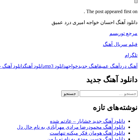
[]
The post appeared first on .
دانلود آهنگ احسان خواجه امیری درد عمیق
مرجع توریسم
فیلم سریال آهنگ
تلگرام
آهنگ درد
آهنگ عمیق
اهنگ جدید
خواجه
دانلود mp3
دانلود آهنگ
دانلود آهنگ 
دانلود آهنگ جدید
جستجو
برای:
نوشته‌های تازه
دانلود آهنگ جدید خشایار – عادتم شده
دانلود آهنگ محمودرضا مرادی مهرآبادی به نام حال دل
دانلود آهنگ هومان فکر میکنه تنهاست
دانلود آهنگ حسین مهدی به نام تو با من