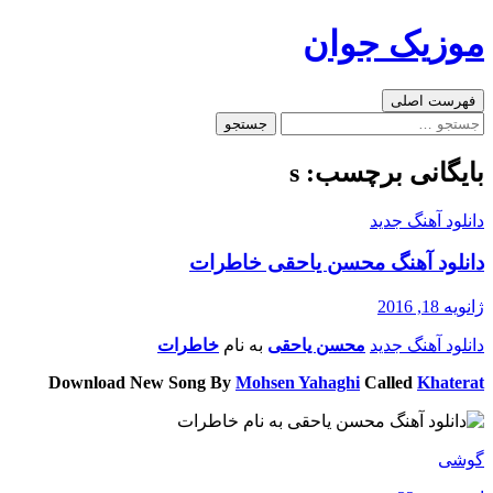
رفتن
موزیک جوان
به
نوشته‌ها
جست‌وجو
فهرست اصلی
جستجو
برای:
بایگانی برچسب: s
دانلود آهنگ جدید
دانلود آهنگ محسن یاحقی خاطرات
ژانویه 18, 2016
دانلود آهنگ جدید
محسن یاحقی
به نام
خاطرات
Download New Song By
Mohsen Yahaghi
Called
Khaterat
گوشی