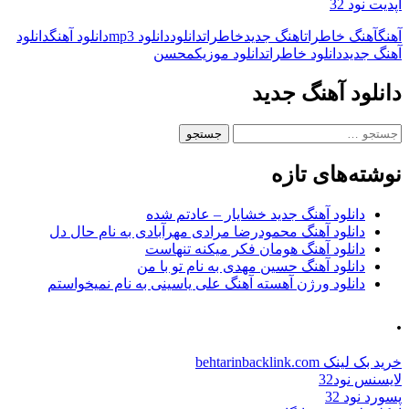
اپدیت نود 32
آهنگ
آهنگ خاطرات
اهنگ جدید
خاطرات
دانلود
دانلود mp3
دانلود آهنگ
دانلود
آهنگ جدید
دانلود خاطرات
دانلود موزیک
محسن
دانلود آهنگ جدید
جستجو
برای:
نوشته‌های تازه
دانلود آهنگ جدید خشایار – عادتم شده
دانلود آهنگ محمودرضا مرادی مهرآبادی به نام حال دل
دانلود آهنگ هومان فکر میکنه تنهاست
دانلود آهنگ حسین مهدی به نام تو با من
دانلود ورژن آهسته آهنگ علی یاسینی به نام نمیخواستم
.
خرید بک لینک behtarinbacklink.com
لایسنس نود32
پسورد نود 32