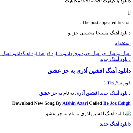
دانلود با کیفیت 320 –
9.70 مگابایت
[]
The post appeared first on .
دانلود آهنگ مسیحا محسنی جز تو
استخدام
آهنگ تو
آهنگ جز
اهنگ جدید
تو
جز
دانلود
دانلود mp3
دانلود آهنگ
دانلود آهنگ 
دانلود آهنگ جدید
دانلود آهنگ افشین آذری به جز عشق
فوریه 5, 2016
دانلود آهنگ جدید
افشین آذری
به نام
به جز عشق
Download New Song By
Afshin Azari
Called
Be Joz Eshgh
دانلود آهنگ جدید