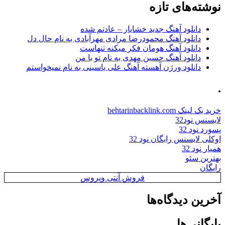
نوشته‌های تازه
دانلود آهنگ جدید خشایار – عادتم شده
دانلود آهنگ محمودرضا مرادی مهرآبادی به نام حال دل
دانلود آهنگ هومان فکر میکنه تنهاست
دانلود آهنگ حسین مهدی به نام تو با من
دانلود ورژن آهسته آهنگ علی یاسینی به نام نمیخواستم
.
خرید بک لینک behtarinbacklink.com
لایسنس نود32
پسورد نود 32
اوکلی لایسنس رایگان نود 32
همیار نود 32
بهترین سئو
رایگان
فروش آنتی ویروس
آخرین دیدگاه‌ها
بایگانی‌ها