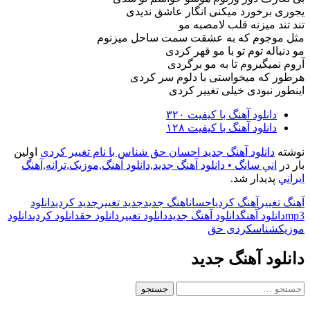
یجوری برخورد میکنی انگار عاشق ندیدی
تند تند میزنه قلب لامصبه مو
مثل موجوم که به عشقت سمت ساحل میزنوم
مو دنباله توم تو با مو قهر کردی
آروم نمیگیروم تا به مو برگردی
هرطور که میخواستی با دلوم سر کردی
اینطور نبودی خیلی تغییر کردی
دانلود آهنگ با کیفیت ۳۲۰
دانلود آهنگ با کیفیت ۱۲۸
نوشته
دانلود آهنگ جدید احسان حق شناس با نام تغییر کردی
اولین
بار در
اني سانگ • دانلود آهنگ جديد,دانلود آهنگ,موزيک,ترانه,آهنگ
ايراني
پدیدار شد.
آهنگ تغییر
آهنگ کردی
احسان
اهنگ جدید
جدید تغییر
جدید کردی
دانلود
mp3
دانلود آهنگ
دانلود آهنگ جدید
دانلود تغییر
دانلود حق
دانلود کردی
دانلود
موزیک
شناس
کردی حق
دانلود آهنگ جدید
جستجو
برای: