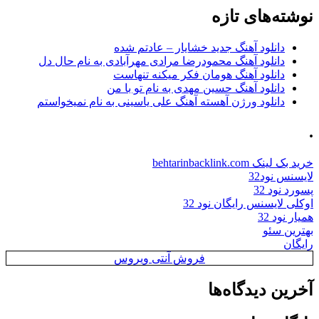
نوشته‌های تازه
دانلود آهنگ جدید خشایار – عادتم شده
دانلود آهنگ محمودرضا مرادی مهرآبادی به نام حال دل
دانلود آهنگ هومان فکر میکنه تنهاست
دانلود آهنگ حسین مهدی به نام تو با من
دانلود ورژن آهسته آهنگ علی یاسینی به نام نمیخواستم
.
خرید بک لینک behtarinbacklink.com
لایسنس نود32
پسورد نود 32
اوکلی لایسنس رایگان نود 32
همیار نود 32
بهترین سئو
رایگان
فروش آنتی ویروس
آخرین دیدگاه‌ها