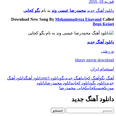
فوریه 18, 2016
دانلود آهنگ جدید
محمدرضا عیسی وند
به نام
بگو کجایی
Download New Song By
Mohammadreza Eisavand
Called
Bego Kojaei
دانلود آهنگ جدید
ورزشی
bluray movie download
استخدام ایران
آهنگ بگو
آهنگ کجایی
اهنگ جدید
بگو
دانلود mp3
دانلود آهنگ
دانلود آهنگ
جدید
دانلود بگو
دانلود کجایی
دانلود محمدرضا
دانلود
موزیک
عیسی
کجایی
کجایی محمدرضا
دانلود آهنگ جدید
جستجو
برای: