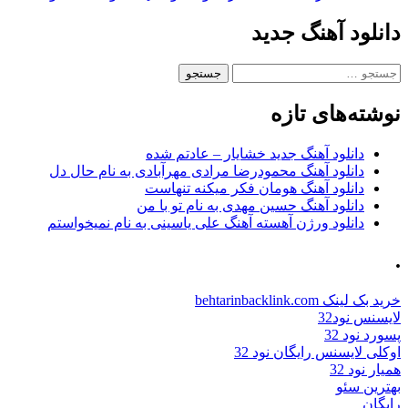
دانلود آهنگ جدید
جستجو
برای:
نوشته‌های تازه
دانلود آهنگ جدید خشایار – عادتم شده
دانلود آهنگ محمودرضا مرادی مهرآبادی به نام حال دل
دانلود آهنگ هومان فکر میکنه تنهاست
دانلود آهنگ حسین مهدی به نام تو با من
دانلود ورژن آهسته آهنگ علی یاسینی به نام نمیخواستم
.
خرید بک لینک behtarinbacklink.com
لایسنس نود32
پسورد نود 32
اوکلی لایسنس رایگان نود 32
همیار نود 32
بهترین سئو
رایگان