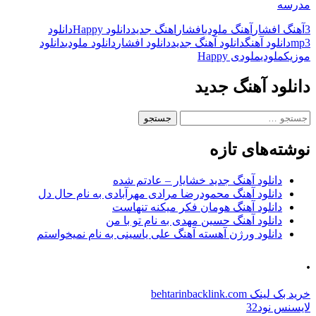
مدرسه
3
آهنگ افشار
آهنگ ملودی
افشار
اهنگ جدید
دانلود Happy
دانلود
mp3
دانلود آهنگ
دانلود آهنگ جدید
دانلود افشار
دانلود ملودی
دانلود
موزیک
ملودی
ملودی Happy
دانلود آهنگ جدید
جستجو
برای:
نوشته‌های تازه
دانلود آهنگ جدید خشایار – عادتم شده
دانلود آهنگ محمودرضا مرادی مهرآبادی به نام حال دل
دانلود آهنگ هومان فکر میکنه تنهاست
دانلود آهنگ حسین مهدی به نام تو با من
دانلود ورژن آهسته آهنگ علی یاسینی به نام نمیخواستم
.
خرید بک لینک behtarinbacklink.com
لایسنس نود32