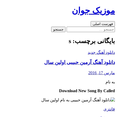
رفتن
موزیک جوان
به
نوشته‌ها
جست‌وجو
فهرست اصلی
جستجو
برای:
بایگانی برچسب: s
دانلود آهنگ جدید
دانلود آهنگ آرمین حبیبی اولین سال
مارس 17, 2016
به نام
Download New Song By Called
فانتزی