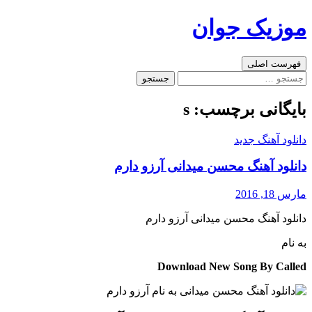
رفتن
موزیک جوان
به
نوشته‌ها
جست‌وجو
فهرست اصلی
جستجو
برای:
بایگانی برچسب: s
دانلود آهنگ جدید
دانلود آهنگ محسن میدانی آرزو دارم
مارس 18, 2016
دانلود آهنگ محسن میدانی آرزو دارم
به نام
Download New Song By Called