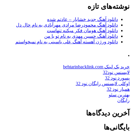
نوشته‌های تازه
دانلود آهنگ جدید خشایار – عادتم شده
دانلود آهنگ محمودرضا مرادی مهرآبادی به نام حال دل
دانلود آهنگ هومان فکر میکنه تنهاست
دانلود آهنگ حسین مهدی به نام تو با من
دانلود ورژن آهسته آهنگ علی یاسینی به نام نمیخواستم
.
خرید بک لینک behtarinbacklink.com
لایسنس نود32
پسورد نود 32
اوکلی لایسنس رایگان نود 32
همیار نود 32
بهترین سئو
رایگان
آخرین دیدگاه‌ها
بایگانی‌ها