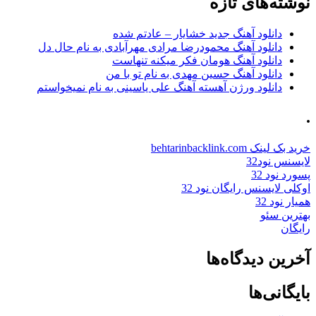
نوشته‌های تازه
دانلود آهنگ جدید خشایار – عادتم شده
دانلود آهنگ محمودرضا مرادی مهرآبادی به نام حال دل
دانلود آهنگ هومان فکر میکنه تنهاست
دانلود آهنگ حسین مهدی به نام تو با من
دانلود ورژن آهسته آهنگ علی یاسینی به نام نمیخواستم
.
خرید بک لینک behtarinbacklink.com
لایسنس نود32
پسورد نود 32
اوکلی لایسنس رایگان نود 32
همیار نود 32
بهترین سئو
رایگان
آخرین دیدگاه‌ها
بایگانی‌ها