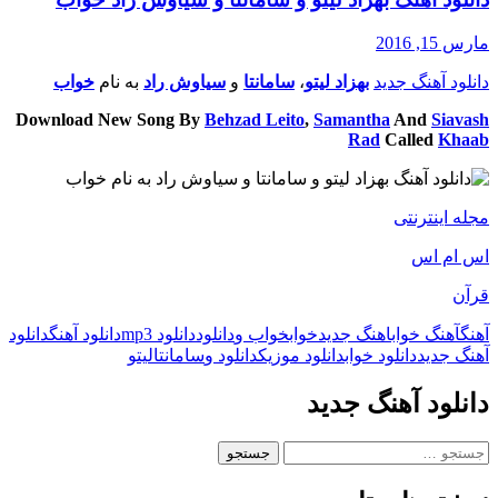
مارس 15, 2016
دانلود آهنگ جدید
بهزاد لیتو
،
سامانتا
و
سیاوش راد
به نام
خواب
Download New Song By
Behzad Leito
,
Samantha
And
Siavash
Rad
Called
Khaab
مجله اینترنتی
اس ام اس
قرآن
آهنگ
آهنگ خواب
اهنگ جدید
خواب
خواب و
دانلود
دانلود mp3
دانلود آهنگ
دانلود
آهنگ جدید
دانلود خواب
دانلود موزیک
دانلود و
سامانتا
لیتو
دانلود آهنگ جدید
جستجو
برای: