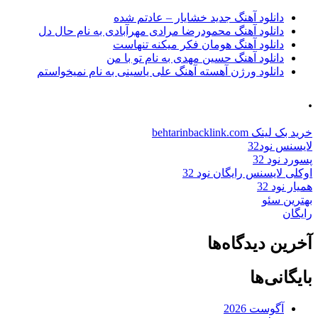
دانلود آهنگ جدید خشایار – عادتم شده
دانلود آهنگ محمودرضا مرادی مهرآبادی به نام حال دل
دانلود آهنگ هومان فکر میکنه تنهاست
دانلود آهنگ حسین مهدی به نام تو با من
دانلود ورژن آهسته آهنگ علی یاسینی به نام نمیخواستم
.
خرید بک لینک behtarinbacklink.com
لایسنس نود32
پسورد نود 32
اوکلی لایسنس رایگان نود 32
همیار نود 32
بهترین سئو
رایگان
آخرین دیدگاه‌ها
بایگانی‌ها
آگوست 2026