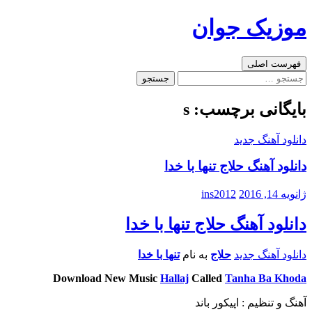
رفتن
موزیک جوان
به
نوشته‌ها
جست‌وجو
فهرست اصلی
جستجو
برای:
بایگانی برچسب: s
دانلود آهنگ جدید
دانلود آهنگ حلاج تنها با خدا
ژانویه 14, 2016
ins2012
دانلود آهنگ حلاج تنها با خدا
دانلود آهنگ جدید
حلاج
به نام
تنها با خدا
Download New Music
Hallaj
Called
Tanha Ba Khoda
آهنگ و تنظیم : اپیکور باند