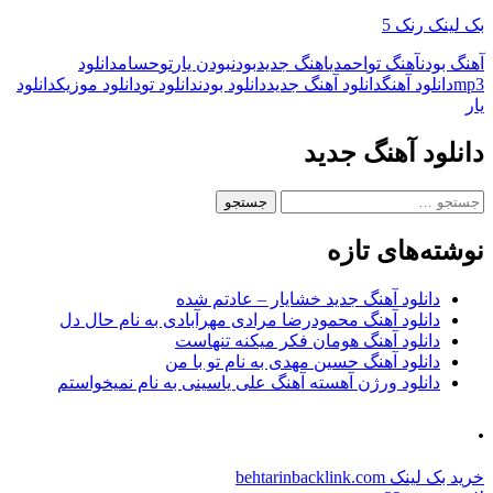
بک لینک رنک 5
آهنگ بودن
آهنگ تو
احمدی
اهنگ جدید
بودن
بودن یار
تو
حسام
دانلود
mp3
دانلود آهنگ
دانلود آهنگ جدید
دانلود بودن
دانلود تو
دانلود موزیک
دانلود
یار
دانلود آهنگ جدید
جستجو
برای:
نوشته‌های تازه
دانلود آهنگ جدید خشایار – عادتم شده
دانلود آهنگ محمودرضا مرادی مهرآبادی به نام حال دل
دانلود آهنگ هومان فکر میکنه تنهاست
دانلود آهنگ حسین مهدی به نام تو با من
دانلود ورژن آهسته آهنگ علی یاسینی به نام نمیخواستم
.
خرید بک لینک behtarinbacklink.com