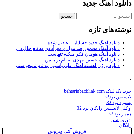
دانلود آهنگ جدید
جستجو
برای:
نوشته‌های تازه
دانلود آهنگ جدید خشایار – عادتم شده
دانلود آهنگ محمودرضا مرادی مهرآبادی به نام حال دل
دانلود آهنگ هومان فکر میکنه تنهاست
دانلود آهنگ حسین مهدی به نام تو با من
دانلود ورژن آهسته آهنگ علی یاسینی به نام نمیخواستم
.
خرید بک لینک behtarinbacklink.com
لایسنس نود32
پسورد نود 32
اوکلی لایسنس رایگان نود 32
همیار نود 32
بهترین سئو
رایگان
فروش آنتی ویروس