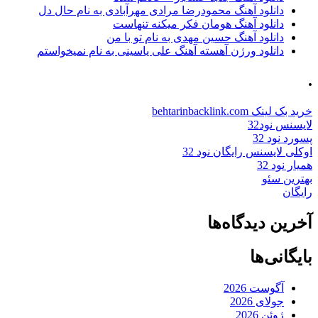
دانلود آهنگ محمودرضا مرادی مهرآبادی به نام حال دل
دانلود آهنگ هومان فکر میکنه تنهاست
دانلود آهنگ حسین مهدی به نام تو با من
دانلود ورژن آهسته آهنگ علی یاسینی به نام نمیخواستم
.
خرید بک لینک behtarinbacklink.com
لایسنس نود32
پسورد نود 32
اوکلی لایسنس رایگان نود 32
همیار نود 32
بهترین سئو
رایگان
آخرین دیدگاه‌ها
بایگانی‌ها
آگوست 2026
جولای 2026
ژوئن 2026