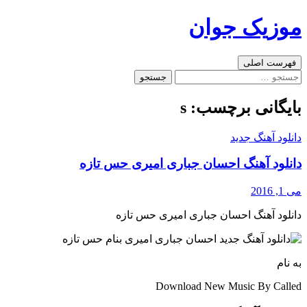
رفتن
موزیک جوان
به
نوشته‌ها
جست‌وجو
فهرست اصلی
جستجو
برای:
بایگانی برچسب: s
دانلود آهنگ جدید
دانلود آهنگ احسان جباری امیری حس تازه
می 1, 2016
دانلود آهنگ احسان جباری امیری حس تازه
به نام
Download New Music By Called