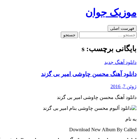
رفتن
موزیک جوان
به
نوشته‌ها
جست‌وجو
فهرست اصلی
جستجو
برای:
بایگانی برچسب: s
دانلود آهنگ جدید
دانلود آهنگ محسن چاوشی امیر بی گزند
ژوئن 7, 2016
دانلود آهنگ محسن چاوشی امیر بی گزند
به نام
Download New Album By Called