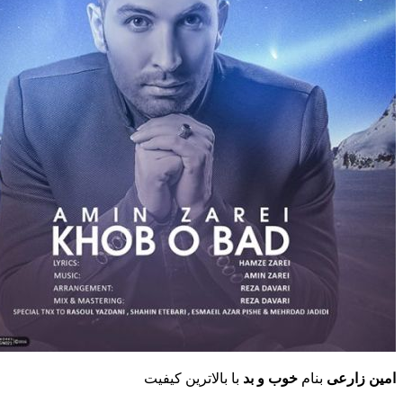
امین زارعی
بنام
خوب و بد
با بالاترین کیفیت