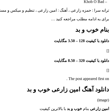
– Khob O Bad
ترانه سرا : حمزه زارعی ، آهنگ : امین زارعی ، تنظیم و میکس و مست
برای به ادامه مطلب مراجعه کنید …
بنام خوب و بد
دانلود با کیفیت 128 –
3.50 مگابایت
[]
دانلود با کیفیت 320 –
8.50 مگابایت
[]
The post appeared first on .
دانلود آهنگ امین زارعی خوب و بد
(image)
امین زارعی
بنام
خوب و بد
با بالاترین کیفیت