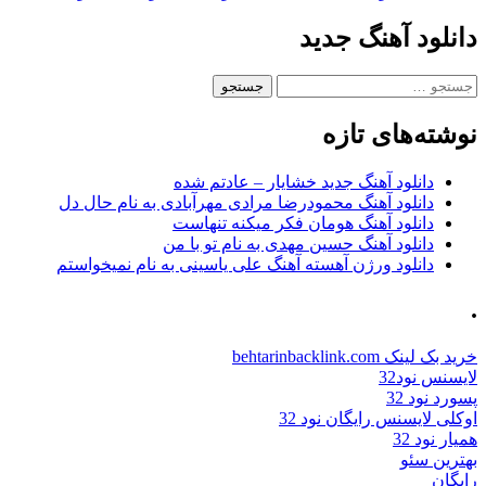
دانلود آهنگ جدید
جستجو
برای:
نوشته‌های تازه
دانلود آهنگ جدید خشایار – عادتم شده
دانلود آهنگ محمودرضا مرادی مهرآبادی به نام حال دل
دانلود آهنگ هومان فکر میکنه تنهاست
دانلود آهنگ حسین مهدی به نام تو با من
دانلود ورژن آهسته آهنگ علی یاسینی به نام نمیخواستم
.
خرید بک لینک behtarinbacklink.com
لایسنس نود32
پسورد نود 32
اوکلی لایسنس رایگان نود 32
همیار نود 32
بهترین سئو
رایگان