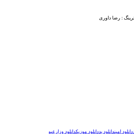
رینگ : رضا داوری
دانلود امین
دانلود بد
دانلود موزیک
دانلود و
زارعی
و