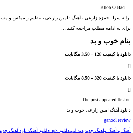
– Khob O Bad
ترانه سرا : حمزه زارعی ، آهنگ : امین زارعی ، تنظیم و میکس و مست
برای به ادامه مطلب مراجعه کنید …
بنام خوب و بد
دانلود با کیفیت 128 –
3.50 مگابایت
[]
دانلود با کیفیت 320 –
8.50 مگابایت
[]
The post appeared first on .
دانلود آهنگ امین زارعی خوب و بد
ganool review
آهنگ بد
آهنگ و
اهنگ جدید
بد
بد امین
دانلود mp3
دانلود آهنگ
دانلود آهنگ جدید