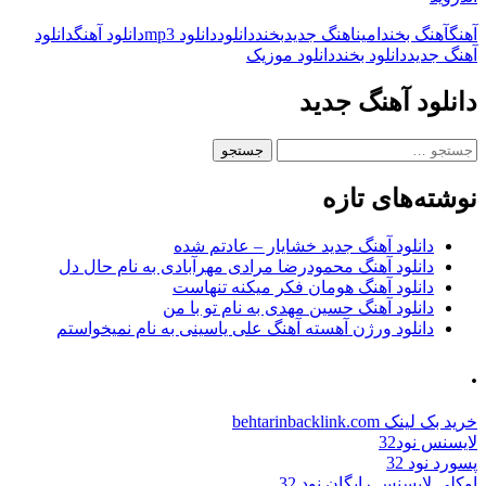
آهنگ
آهنگ بخند
امین
اهنگ جدید
بخند
دانلود
دانلود mp3
دانلود آهنگ
دانلود
آهنگ جدید
دانلود بخند
دانلود موزیک
دانلود آهنگ جدید
جستجو
برای:
نوشته‌های تازه
دانلود آهنگ جدید خشایار – عادتم شده
دانلود آهنگ محمودرضا مرادی مهرآبادی به نام حال دل
دانلود آهنگ هومان فکر میکنه تنهاست
دانلود آهنگ حسین مهدی به نام تو با من
دانلود ورژن آهسته آهنگ علی یاسینی به نام نمیخواستم
.
خرید بک لینک behtarinbacklink.com
لایسنس نود32
پسورد نود 32
اوکلی لایسنس رایگان نود 32