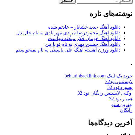
برای:
نوشته‌های تازه
دانلود آهنگ جدید خشایار – عادتم شده
دانلود آهنگ محمودرضا مرادی مهرآبادی به نام حال دل
دانلود آهنگ هومان فکر میکنه تنهاست
دانلود آهنگ حسین مهدی به نام تو با من
دانلود ورژن آهسته آهنگ علی یاسینی به نام نمیخواستم
.
خرید بک لینک behtarinbacklink.com
لایسنس نود32
پسورد نود 32
اوکلی لایسنس رایگان نود 32
همیار نود 32
بهترین سئو
رایگان
آخرین دیدگاه‌ها