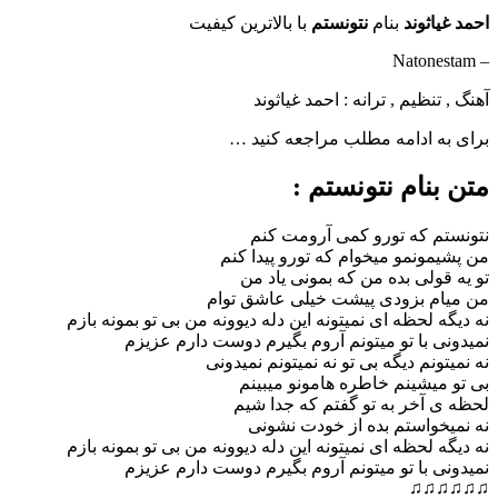
احمد غیاثوند
بنام
نتونستم
با بالاترین کیفیت
– Natonestam
آهنگ , تنظیم , ترانه : احمد غیاثوند
برای به ادامه مطلب مراجعه کنید …
متن بنام نتونستم :
نتونستم که تورو کمی آرومت کنم
من پشیمونمو میخوام که تورو پیدا کنم
تو یه قولی بده من که بمونی یاد من
من میام بزودی پیشت خیلی عاشق توام
نه دیگه لحظه ای نمیتونه این دله دیوونه من بی تو بمونه بازم
نمیدونی با تو میتونم آروم بگیرم دوست دارم عزیزم
نه نمیتونم دیگه بی تو نه نمیتونم نمیدونی
بی تو میشینم خاطره هامونو میبینم
لحظه ی آخر به تو گفتم که جدا شیم
نه نمیخواستم بده از خودت نشونی
نه دیگه لحظه ای نمیتونه این دله دیوونه من بی تو بمونه بازم
نمیدونی با تو میتونم آروم بگیرم دوست دارم عزیزم
♫♫♫♫♫♫