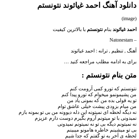
دانلود آهنگ احمد غیاثوند نتونستم
(image)
احمد غیاثوند
بنام
نتونستم
با بالاترین کیفیت
– Natonestam
آهنگ , تنظیم , ترانه : احمد غیاثوند
برای به ادامه مطلب مراجعه کنید …
متن بنام نتونستم :
نتونستم که تورو کمی آرومت کنم
من پشیمونمو میخوام که تورو پیدا کنم
تو یه قولی بده من که بمونی یاد من
من میام بزودی پیشت خیلی عاشق توام
نه دیگه لحظه ای نمیتونه این دله دیوونه من بی تو بمونه بازم
نمیدونی با تو میتونم آروم بگیرم دوست دارم عزیزم
نه نمیتونم دیگه بی تو نه نمیتونم نمیدونی
بی تو میشینم خاطره هامونو میبینم
لحظه ی آخر به تو گفتم که جدا شیم