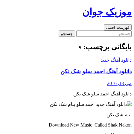
رفتن
موزیک جوان
به
نوشته‌ها
جست‌وجو
فهرست اصلی
جستجو
برای:
بایگانی برچسب: s
دانلود آهنگ جدید
دانلود آهنگ احمد سلو شک نکن
می 18, 2016
دانلود آهنگ احمد سلو شک نکن
بنام شک نکن
Download New Music Called Shak Nakon