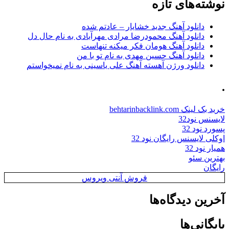
نوشته‌های تازه
دانلود آهنگ جدید خشایار – عادتم شده
دانلود آهنگ محمودرضا مرادی مهرآبادی به نام حال دل
دانلود آهنگ هومان فکر میکنه تنهاست
دانلود آهنگ حسین مهدی به نام تو با من
دانلود ورژن آهسته آهنگ علی یاسینی به نام نمیخواستم
.
خرید بک لینک behtarinbacklink.com
لایسنس نود32
پسورد نود 32
اوکلی لایسنس رایگان نود 32
همیار نود 32
بهترین سئو
رایگان
فروش آنتی ویروس
آخرین دیدگاه‌ها
بایگانی‌ها