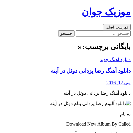
رفتن
موزیک جوان
به
نوشته‌ها
جست‌وجو
فهرست اصلی
جستجو
برای:
بایگانی برچسب: s
دانلود آهنگ جدید
دانلود آهنگ رضا یزدانی دوئل در آینه
می 12, 2016
دانلود آهنگ رضا یزدانی دوئل در آینه
به نام
Download New Album By Called