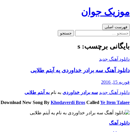
رفتن
موزیک جوان
به
نوشته‌ها
جست‌وجو
فهرست اصلی
جستجو
برای:
بایگانی برچسب: s
دانلود آهنگ جدید
دانلود آهنگ سه برادر خداوردی یه آیتم طلایی
فوریه 15, 2016
دانلود آهنگ جدید
سه برادر خداوردی
به نام
یه آیتم طلایی
Download New Song By
Khodaverdi Bros
Called
Ye Item Talaee
دانلود آهنگ