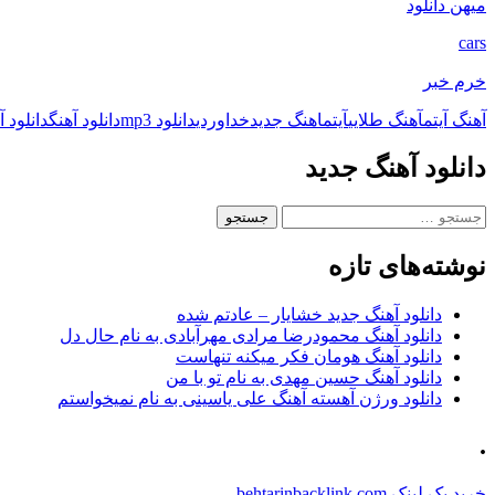
میهن دانلود
cars
خرم خبر
آهنگ آیتم
آهنگ طلایی
آیتم
اهنگ جدید
خداوردی
دانلود mp3
دانلود آهنگ
دانلود 
دانلود آهنگ جدید
جستجو
برای:
نوشته‌های تازه
دانلود آهنگ جدید خشایار – عادتم شده
دانلود آهنگ محمودرضا مرادی مهرآبادی به نام حال دل
دانلود آهنگ هومان فکر میکنه تنهاست
دانلود آهنگ حسین مهدی به نام تو با من
دانلود ورژن آهسته آهنگ علی یاسینی به نام نمیخواستم
.
خرید بک لینک behtarinbacklink.com