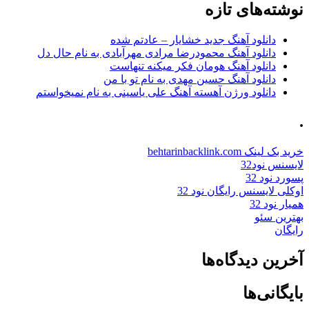
نوشته‌های تازه
دانلود آهنگ جدید خشایار – عادتم شده
دانلود آهنگ محمودرضا مرادی مهرآبادی به نام حال دل
دانلود آهنگ هومان فکر میکنه تنهاست
دانلود آهنگ حسین مهدی به نام تو با من
دانلود ورژن آهسته آهنگ علی یاسینی به نام نمیخواستم
.
خرید بک لینک behtarinbacklink.com
لایسنس نود32
پسورد نود 32
اوکلی لایسنس رایگان نود 32
همیار نود 32
بهترین سئو
رایگان
آخرین دیدگاه‌ها
بایگانی‌ها