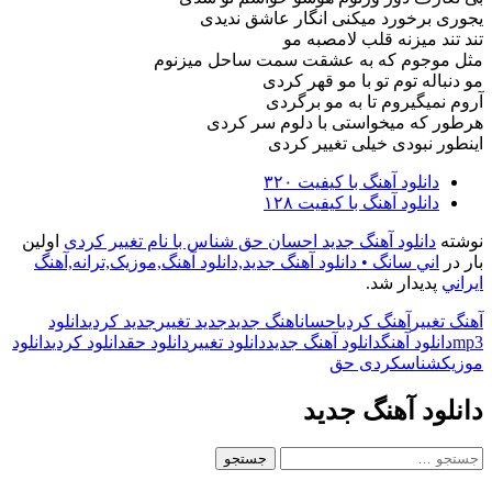
یجوری برخورد میکنی انگار عاشق ندیدی
تند تند میزنه قلب لامصبه مو
مثل موجوم که به عشقت سمت ساحل میزنوم
مو دنباله توم تو با مو قهر کردی
آروم نمیگیروم تا به مو برگردی
هرطور که میخواستی با دلوم سر کردی
اینطور نبودی خیلی تغییر کردی
دانلود آهنگ با کیفیت ۳۲۰
دانلود آهنگ با کیفیت ۱۲۸
نوشته
دانلود آهنگ جدید احسان حق شناس با نام تغییر کردی
اولین
بار در
اني سانگ • دانلود آهنگ جديد,دانلود آهنگ,موزيک,ترانه,آهنگ
ايراني
پدیدار شد.
آهنگ تغییر
آهنگ کردی
احسان
اهنگ جدید
جدید تغییر
جدید کردی
دانلود
mp3
دانلود آهنگ
دانلود آهنگ جدید
دانلود تغییر
دانلود حق
دانلود کردی
دانلود
موزیک
شناس
کردی حق
دانلود آهنگ جدید
جستجو
برای: