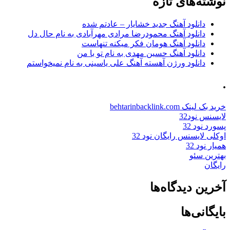
نوشته‌های تازه
دانلود آهنگ جدید خشایار – عادتم شده
دانلود آهنگ محمودرضا مرادی مهرآبادی به نام حال دل
دانلود آهنگ هومان فکر میکنه تنهاست
دانلود آهنگ حسین مهدی به نام تو با من
دانلود ورژن آهسته آهنگ علی یاسینی به نام نمیخواستم
.
خرید بک لینک behtarinbacklink.com
لایسنس نود32
پسورد نود 32
اوکلی لایسنس رایگان نود 32
همیار نود 32
بهترین سئو
رایگان
آخرین دیدگاه‌ها
بایگانی‌ها