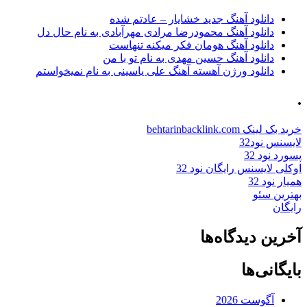
دانلود آهنگ جدید خشایار – عادتم شده
دانلود آهنگ محمودرضا مرادی مهرآبادی به نام حال دل
دانلود آهنگ هومان فکر میکنه تنهاست
دانلود آهنگ حسین مهدی به نام تو با من
دانلود ورژن آهسته آهنگ علی یاسینی به نام نمیخواستم
.
خرید بک لینک behtarinbacklink.com
لایسنس نود32
پسورد نود 32
اوکلی لایسنس رایگان نود 32
همیار نود 32
بهترین سئو
رایگان
آخرین دیدگاه‌ها
بایگانی‌ها
آگوست 2026