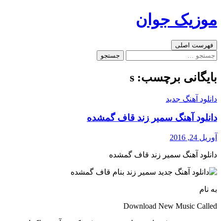
رفتن
موزیک جوان
به
نوشته‌ها
جست‌وجو
فهرست اصلی
جستجو
برای:
بایگانی برچسب: s
دانلود آهنگ جدید
دانلود آهنگ سمیر زند قاف گمشده
آوریل 24, 2016
دانلود آهنگ سمیر زند قاف گمشده
به نام
Download New Music Called