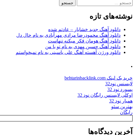
جستجو
برای:
نوشته‌های تازه
دانلود آهنگ جدید خشایار – عادتم شده
دانلود آهنگ محمودرضا مرادی مهرآبادی به نام حال دل
دانلود آهنگ هومان فکر میکنه تنهاست
دانلود آهنگ حسین مهدی به نام تو با من
دانلود ورژن آهسته آهنگ علی یاسینی به نام نمیخواستم
.
خرید بک لینک behtarinbacklink.com
لایسنس نود32
پسورد نود 32
اوکلی لایسنس رایگان نود 32
همیار نود 32
بهترین سئو
رایگان
آخرین دیدگاه‌ها