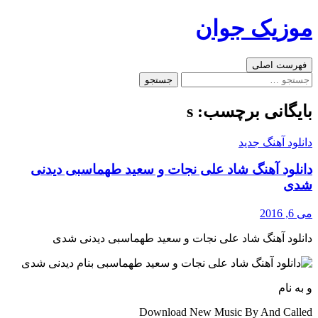
رفتن
موزیک جوان
به
نوشته‌ها
جست‌وجو
فهرست اصلی
جستجو
برای:
بایگانی برچسب: s
دانلود آهنگ جدید
دانلود آهنگ شاد علی نجات و سعید طهماسبی دیدنی
شدی
می 6, 2016
دانلود آهنگ شاد علی نجات و سعید طهماسبی دیدنی شدی
و به نام
Download New Music By And Called