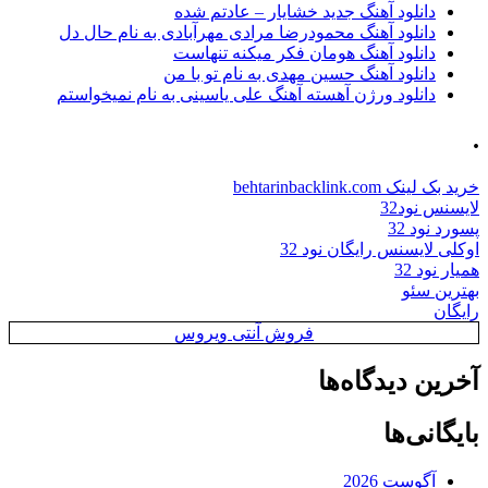
دانلود آهنگ جدید خشایار – عادتم شده
دانلود آهنگ محمودرضا مرادی مهرآبادی به نام حال دل
دانلود آهنگ هومان فکر میکنه تنهاست
دانلود آهنگ حسین مهدی به نام تو با من
دانلود ورژن آهسته آهنگ علی یاسینی به نام نمیخواستم
.
خرید بک لینک behtarinbacklink.com
لایسنس نود32
پسورد نود 32
اوکلی لایسنس رایگان نود 32
همیار نود 32
بهترین سئو
رایگان
فروش آنتی ویروس
آخرین دیدگاه‌ها
بایگانی‌ها
آگوست 2026