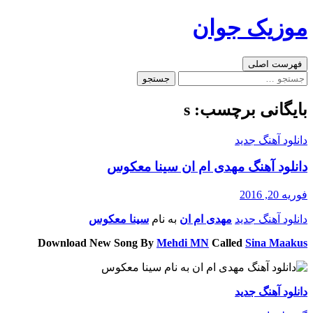
رفتن
موزیک جوان
به
نوشته‌ها
جست‌وجو
فهرست اصلی
جستجو
برای:
بایگانی برچسب: s
دانلود آهنگ جدید
دانلود آهنگ مهدی ام ان سینا معکوس
فوریه 20, 2016
دانلود آهنگ جدید
مهدی ام ان
به نام
سینا معکوس
Download New Song By
Mehdi MN
Called
Sina Maakus
دانلود آهنگ جدید