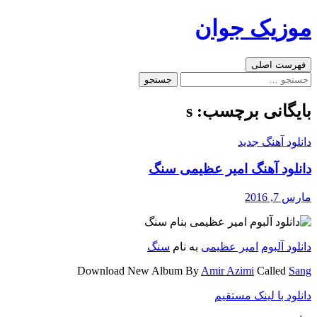
رفتن
موزیک جوان
به
نوشته‌ها
جست‌وجو
فهرست اصلی
جستجو
برای:
بایگانی برچسب: s
دانلود آهنگ جدید
دانلود آهنگ امیر عظیمی سنگ
مارس 7, 2016
دانلود آلبوم
امیر عظیمی
به نام
سنگ
Download New Album By
Amir Azimi
Called
Sang
دانلود با لینک مستقیم