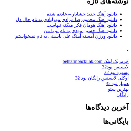
نوشته‌های تازه
دانلود آهنگ جدید خشایار – عادتم شده
دانلود آهنگ محمودرضا مرادی مهرآبادی به نام حال دل
دانلود آهنگ هومان فکر میکنه تنهاست
دانلود آهنگ حسین مهدی به نام تو با من
دانلود ورژن آهسته آهنگ علی یاسینی به نام نمیخواستم
.
خرید بک لینک behtarinbacklink.com
لایسنس نود32
پسورد نود 32
اوکلی لایسنس رایگان نود 32
همیار نود 32
بهترین سئو
رایگان
آخرین دیدگاه‌ها
بایگانی‌ها