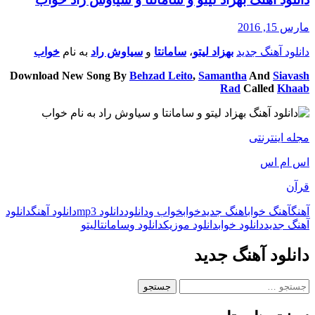
مارس 15, 2016
دانلود آهنگ جدید
بهزاد لیتو
،
سامانتا
و
سیاوش راد
به نام
خواب
Download New Song By
Behzad Leito
,
Samantha
And
Siavash
Rad
Called
Khaab
مجله اینترنتی
اس ام اس
قرآن
آهنگ
آهنگ خواب
اهنگ جدید
خواب
خواب و
دانلود
دانلود mp3
دانلود آهنگ
دانلود
آهنگ جدید
دانلود خواب
دانلود موزیک
دانلود و
سامانتا
لیتو
دانلود آهنگ جدید
جستجو
برای: