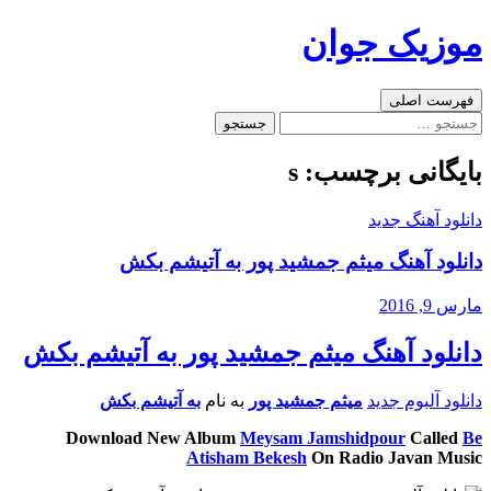
رفتن
موزیک جوان
به
نوشته‌ها
جست‌وجو
فهرست اصلی
جستجو
برای:
بایگانی برچسب: s
دانلود آهنگ جدید
دانلود آهنگ میثم جمشید پور به آتیشم بکش
مارس 9, 2016
دانلود آهنگ میثم جمشید پور به آتیشم بکش
دانلود آلبوم جدید
میثم جمشید پور
به نام
به آتیشم بکش
Download New Album
Meysam Jamshidpour
Called
Be
Atisham Bekesh
On Radio Javan Music