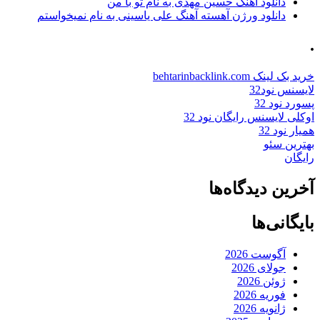
دانلود آهنگ حسین مهدی به نام تو با من
دانلود ورژن آهسته آهنگ علی یاسینی به نام نمیخواستم
.
خرید بک لینک behtarinbacklink.com
لایسنس نود32
پسورد نود 32
اوکلی لایسنس رایگان نود 32
همیار نود 32
بهترین سئو
رایگان
آخرین دیدگاه‌ها
بایگانی‌ها
آگوست 2026
جولای 2026
ژوئن 2026
فوریه 2026
ژانویه 2026