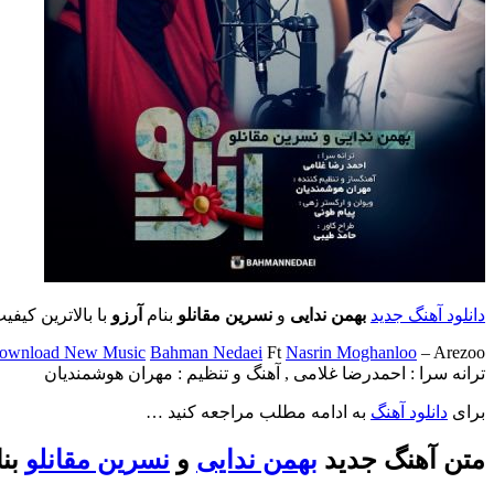
دانلود آهنگ جدید
بهمن ندایی
و
نسرین مقانلو
بنام
آرزو
با بالاترین کیفی
ownload New Music
Bahman Nedaei
Ft
Nasrin Moghanloo
– Arezoo
ترانه سرا : احمدرضا غلامی , آهنگ و تنظیم : مهران هوشمندیان
برای
دانلود آهنگ
به ادامه مطلب مراجعه کنید …
متن آهنگ جدید
بهمن ندایی
و
نسرین مقانلو
بنا