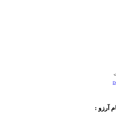
ت
D
م آرزو :