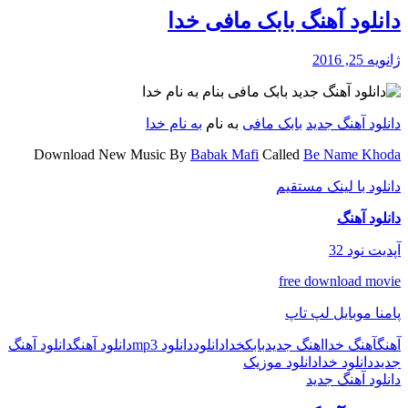
دانلود آهنگ بابک مافی خدا
ژانویه 25, 2016
دانلود آهنگ جدید
بابک مافی
به نام
به نام خدا
Download New Music By
Babak Mafi
Called
Be Name Khoda
دانلود با لینک مستقیم
دانلود آهنگ
آپدیت نود 32
free download movie
پامنا موبایل لپ تاپ
آهنگ
آهنگ خدا
اهنگ جدید
بابک
خدا
دانلود
دانلود mp3
دانلود آهنگ
دانلود آهنگ
جدید
دانلود خدا
دانلود موزیک
دانلود آهنگ جدید