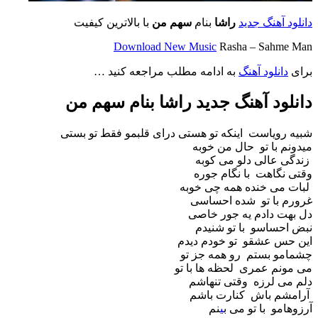
دانلود آهنگ جدید
راشا
بنام
سهم من
با بالاترین کیفیت
Download New Music
Rasha – Sahme Man
برای
دانلود آهنگ
به ادامه مطلب مراجعه کنید …
دانلود آهنگ جدید راشا بنام سهم من
شبیه رویاست اینکه تو هستی درای قلبمو فقط تو بستی
میدونم با تو حال من خوبه
زندگی عالی دلو می کوبه
وقتی نگاهت با نگام جوره
لبات می خنده همه چی خوبه
غرورم با تو شده احساسی
دل بهت دادم یه جور خاصی
نبض احساسو با تو شنیدم
این حس عشقو تو خودم دیدم
چشمامو بستم رو همه جز تو
می مونم عمری لحظه ها با تو
دلم می لرزه وقتی تنهاشم
آرامشم باش کنارت باشم
آرزوهامو با تو می ب
ی
نم