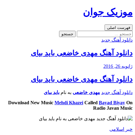
رفتن
موزیک جوان
به
نوشته‌ها
جست‌وجو
فهرست اصلی
جستجو
برای:
دانلود آهنگ جدید
دانلود آهنگ مهدی خاضعی باید بیای
ژانویه 26, 2016
دانلود آهنگ مهدی خاضعی باید بیای
دانلود آهنگ جدید
مهدی خاضعی
به نام
باید بیای
Download New Music
Mehdi Khazei
Called
Bayad Biyay
On
Radio Javan Music
خبر اسلامی