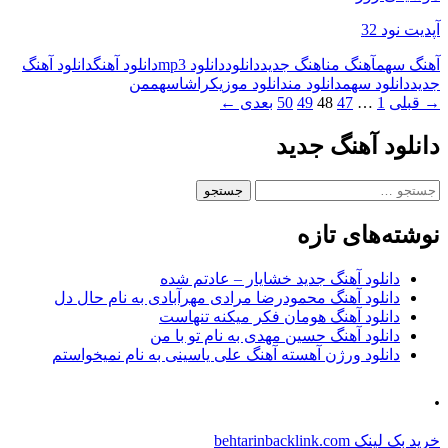
آپدیت نود 32
آهنگ سهم
آهنگ من
اهنگ جدید
دانلود
دانلود mp3
دانلود آهنگ
دانلود آهنگ
جدید
دانلود سهم
دانلود من
دانلود موزیک
راشا
سهم
من
پیمایش
→ قبلی
1
…
47
48
49
50
بعدی ←
نوشته‌ها
دانلود آهنگ جدید
جستجو
برای:
نوشته‌های تازه
دانلود آهنگ جدید خشایار – عادتم شده
دانلود آهنگ محمودرضا مرادی مهرآبادی به نام حال دل
دانلود آهنگ هومان فکر میکنه تنهاست
دانلود آهنگ حسین مهدی به نام تو با من
دانلود ورژن آهسته آهنگ علی یاسینی به نام نمیخواستم
.
خرید بک لینک behtarinbacklink.com