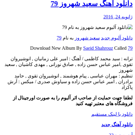
دانلود آهنگ سعید شهروز 79
ژانویه 24, 2016
دانلود آلبوم جدید
سعید شهروز
به نام
79
Download New Album By
Saeid Shahrouz
Called
79
ترانه : سید محمد کاظمی / آهنگ : امیر علی زمانیان , انوشیروان
تقوی ,امیر عباس حسن زاده , صادق نورانی , مهدی کاشیان , سعید
شهروز
تنظیم : مهران عباسی , پیام هوشمند , انوشیروان تقوی , حامد
برادران , امیر عباس حسن زاده و سیاوش صدری / میکس : آرش
پاکزاد
لطفا جهت حمایت از صاحب اثر آلبوم را به صورت اورجینال از
فروشگاه های معتبر تهیه کنید
دانلود با لینک مستقیم
دانلود آهنگ جدید