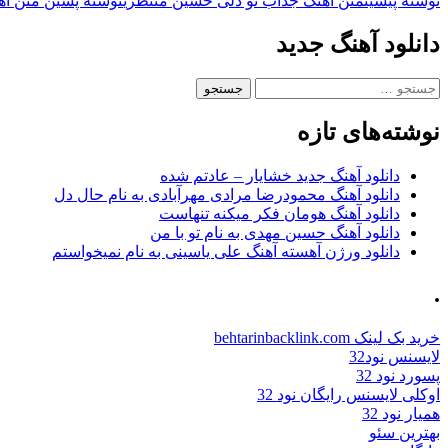
ناوبری
نوشته پیشین
متن اهنگ جذاب تو دلی حسین منتظری
نوشته پسین
متن اه
نوشته
دانلود آهنگ جدید
جستجو
برای:
نوشته‌های تازه
دانلود آهنگ جدید خشایار – عادتم شده
دانلود آهنگ محمودرضا مرادی مهرآبادی به نام حال دل
دانلود آهنگ هومان فکر میکنه تنهاست
دانلود آهنگ حسین مهدی به نام تو با من
دانلود ورژن آهسته آهنگ علی یاسینی به نام نمیخواستم
.
خرید بک لینک behtarinbacklink.com
لایسنس نود32
پسورد نود 32
اوکلی لایسنس رایگان نود 32
همیار نود 32
بهترین سئو