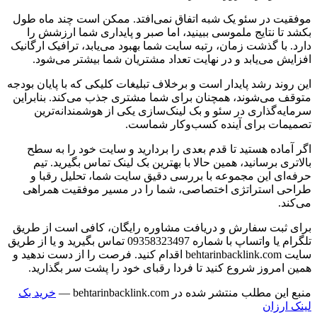
موفقیت در سئو یک شبه اتفاق نمی‌افتد. ممکن است چند ماه طول
بکشد تا نتایج ملموسی ببینید، اما صبر و پایداری شما ارزشش را
دارد. با گذشت زمان، رتبه سایت شما بهبود می‌یابد، ترافیک ارگانیک
افزایش می‌یابد و در نهایت تعداد مشتریان شما بیشتر می‌شود.
این روند رشد پایدار است و برخلاف تبلیغات کلیکی که با پایان بودجه
متوقف می‌شوند، همچنان برای شما مشتری جذب می‌کند. بنابراین
سرمایه‌گذاری در سئو و بک لینک‌سازی یکی از هوشمندانه‌ترین
تصمیمات برای آینده کسب‌وکار شماست.
اگر آماده هستید تا قدم بعدی را بردارید و سایت خود را به سطح
بالاتری برسانید، همین حالا با بهترین بک لینک تماس بگیرید. تیم
حرفه‌ای این مجموعه با بررسی دقیق سایت شما، تحلیل رقبا و
طراحی استراتژی اختصاصی، شما را در مسیر موفقیت همراهی
می‌کند.
برای ثبت سفارش و دریافت مشاوره رایگان، کافی است از طریق
تلگرام یا واتساپ با شماره 09358323497 تماس بگیرید و یا از طریق
سایت behtarinbacklink.com اقدام کنید. فرصت را از دست ندهید و
همین امروز شروع کنید تا فردا رقبای خود را پشت سر بگذارید.
منبع این مطلب منتشر شده در behtarinbacklink.com —
خرید بک
لینک ارزان