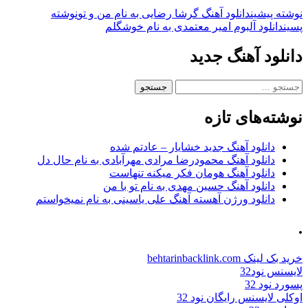
ناوبری
نوشته پیشین
دانلود آهنگ گرشا رضایی به نام من و تو
نوشته
پسین
دانلود آلبوم امیر معتمدی به نام خوشگلم
نوشته
دانلود آهنگ جدید
جستجو
برای:
نوشته‌های تازه
دانلود آهنگ جدید خشایار – عادتم شده
دانلود آهنگ محمودرضا مرادی مهرآبادی به نام حال دل
دانلود آهنگ هومان فکر میکنه تنهاست
دانلود آهنگ حسین مهدی به نام تو با من
دانلود ورژن آهسته آهنگ علی یاسینی به نام نمیخواستم
.
خرید بک لینک behtarinbacklink.com
لایسنس نود32
پسورد نود 32
اوکلی لایسنس رایگان نود 32