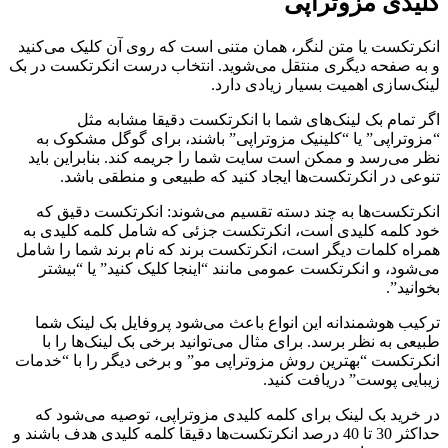
کلیدی مزوتراپی
انکرتکست یا متن لنگر، همان متنی است که روی آن کلیک می‌کنید
و به صفحه دیگری منتقل می‌شوید. انتخاب درست انکرتکست در بک
لینک‌سازی اهمیت بسیار زیادی دارد.
اگر تمام بک لینک‌های شما با انکرتکست دقیقا مشابه مثل
“مزوتراپی” یا “کلینیک مزوتراپی” باشند، برای گوگل مشکوک به
نظر می‌رسد و ممکن است سایت شما را جریمه کند. بنابراین باید
تنوعی در انکرتکست‌ها ایجاد کنید که طبیعی و منطقی باشد.
انکرتکست‌ها به چند دسته تقسیم می‌شوند: انکرتکست دقیق که
خود کلمه کلیدی است، انکرتکست جزئی که شامل کلمه کلیدی به
همراه کلمات دیگر است، انکرتکست برند که نام برند شما را شامل
می‌شود، و انکرتکست عمومی مانند “اینجا کلیک کنید” یا “بیشتر
بخوانید”.
ترکیب هوشمندانه این انواع باعث می‌شود پروفایل بک لینک شما
طبیعی به نظر برسد. برای مثال می‌توانید برخی بک لینک‌ها را با
انکرتکست “بهترین روش مزوتراپی مو” و برخی دیگر را با “خدمات
زیبایی پوست” دریافت کنید.
در خرید بک لینک برای کلمه کلیدی مزوتراپی، توصیه می‌شود که
حداکثر 30 تا 40 درصد انکرتکست‌ها دقیقا کلمه کلیدی هدف باشند و