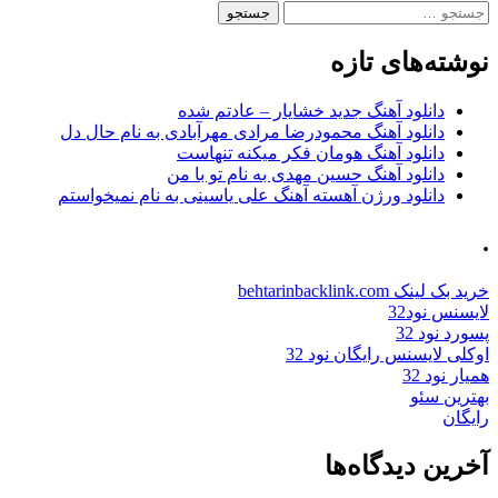
جستجو
برای:
نوشته‌های تازه
دانلود آهنگ جدید خشایار – عادتم شده
دانلود آهنگ محمودرضا مرادی مهرآبادی به نام حال دل
دانلود آهنگ هومان فکر میکنه تنهاست
دانلود آهنگ حسین مهدی به نام تو با من
دانلود ورژن آهسته آهنگ علی یاسینی به نام نمیخواستم
.
خرید بک لینک behtarinbacklink.com
لایسنس نود32
پسورد نود 32
اوکلی لایسنس رایگان نود 32
همیار نود 32
بهترین سئو
رایگان
آخرین دیدگاه‌ها