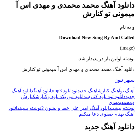
دانلود آهنگ محمد محمدی و مهدی اس آ
میمونی تو کنارش
و
به نام
Download New Song By And Called
(image)
نوشته اولین بار در پدیدار شد.
دانلود آهنگ محمد محمدی و مهدی اس آ میمونی تو کنارش
سپهر نیوز
آهنگ تو
آهنگ کنارش
اهنگ جدید
تو
دانلود mp3
دانلود آهنگ
دانلود آهنگ
جدید
دانلود تو
دانلود کنارش
دانلود موزیک
دانلود و
کنارش
کنارش
و
محمدی
مهدی
ناوبری
نوشته پیشین
دانلود آهنگ امیر علی خط و نشون 2
نوشته پسین
دانلود
آهنگ بهنام صفوی دعا میکنم
نوشته
دانلود آهنگ جدید