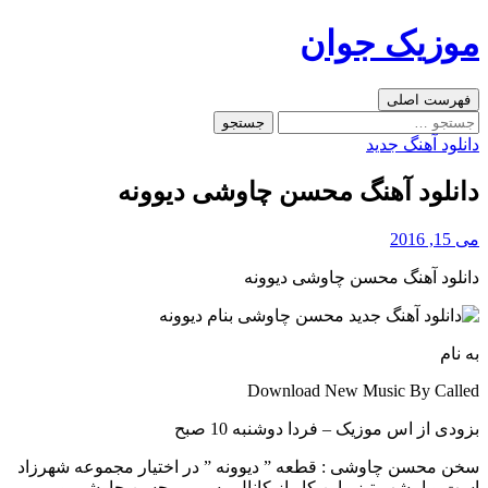
رفتن
موزیک جوان
به
نوشته‌ها
جست‌وجو
فهرست اصلی
جستجو
برای:
دانلود آهنگ جدید
دانلود آهنگ محسن چاوشی دیوونه
می 15, 2016
دانلود آهنگ محسن چاوشی دیوونه
به نام
Download New Music By Called
بزودی از اس موزیک – فردا دوشنبه 10 صبح
سخن محسن چاوشی : قطعه ” دیوونه ” در اختیار مجموعه شهرزاد
است و امشب تیزر این کار از کانال رسمی محسن چاوشی و