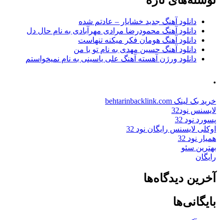
نوشته‌های تازه
دانلود آهنگ جدید خشایار – عادتم شده
دانلود آهنگ محمودرضا مرادی مهرآبادی به نام حال دل
دانلود آهنگ هومان فکر میکنه تنهاست
دانلود آهنگ حسین مهدی به نام تو با من
دانلود ورژن آهسته آهنگ علی یاسینی به نام نمیخواستم
.
خرید بک لینک behtarinbacklink.com
لایسنس نود32
پسورد نود 32
اوکلی لایسنس رایگان نود 32
همیار نود 32
بهترین سئو
رایگان
آخرین دیدگاه‌ها
بایگانی‌ها