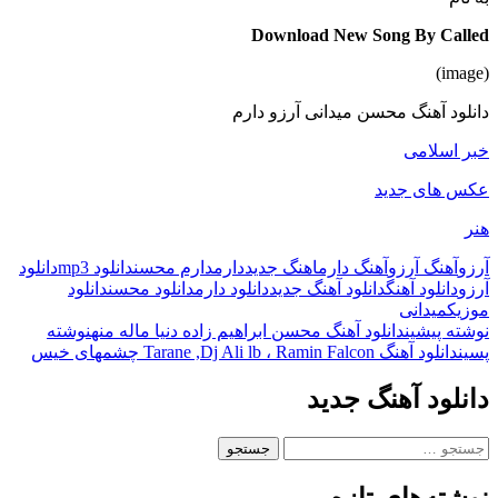
Download New Song By Called
(image)
دانلود آهنگ محسن میدانی آرزو دارم
خبر اسلامی
عکس های جدید
هنر
آرزو
آهنگ آرزو
آهنگ دارم
اهنگ جدید
دارم
دارم محسن
دانلود mp3
دانلود
آرزو
دانلود آهنگ
دانلود آهنگ جدید
دانلود دارم
دانلود محسن
دانلود
موزیک
میدانی
ناوبری
نوشته پیشین
دانلود آهنگ محسن ابراهیم زاده دنیا ماله منه
نوشته
پسین
دانلود آهنگ Tarane ,Dj Ali lb ، Ramin Falcon چشمهای خیس
نوشته
دانلود آهنگ جدید
جستجو
برای: