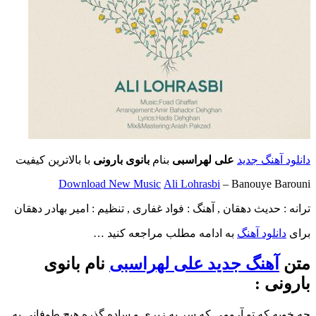
دانلود آهنگ جدید
علی لهراسبی
بنام
بانوی بارونی
با بالاترین کیفیت
Download New Music
Ali Lohrasbi
– Banouye Barouni
ترانه : حدیث دهقان , آهنگ : فواد غفاری , تنظیم : امیر بهادر دهقان
برای
دانلود آهنگ
به ادامه مطلب مراجعه کنید …
متن
آهنگ جدید علی لهراسبی
نام بانوی
بارونی :
چه خوبه که تو آرومی که سر به زیری و ساده گذره هیچ طوفانی به