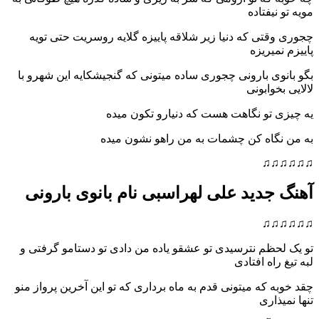
مویه تو نیفتاده
چجوری وقتی که دنیا زیر شلاقه پاییزه گلایه روسریت حتی تویه
پاییزم نمیریزه
بگو بانوی بارونی چجوری ساده میتونی که گنجیشکایه این شهرو با
لالایی بخوابونی
یه چیزی تو نگاهت هست که دنیارو تکون میده
به من نگاه کن چشمات به من راهو نشون میده
♫♫♫♫♫♫
آهنگ جدید علی لهراسبی نام بانوی بارونی
♫♫♫♫♫♫
تو یک لحظم نترسیدی تو عشقو یاده من دادی تو دستامو گرفتی و
لبه تیغ راه افتادی
چقد خوبه که میتونی قدم به ماه برداری که تو این آخرین پرواز منو
تنها نمیذاری