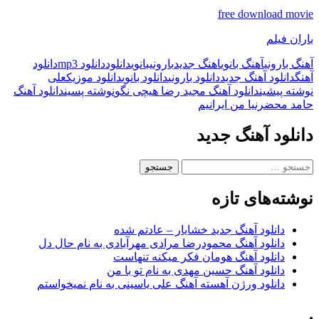
free download movie
باران فیلم
آهنگ بارونی
آهنگ بانوی
اهنگ جدید
بارونی
بانوی
دانلود
دانلود mp3
دانلود
آهنگ
دانلود آهنگ جدید
دانلود بارونی
دانلود بانوی
دانلود موزیک
علی
ناوبری
نوشته پیشین
دانلود آهنگ مجید رضا هیچی نگو
نوشته پسین
دانلود آهنگ
حامد محضرنیا من ایرانیم
نوشته
دانلود آهنگ جدید
جستجو
برای:
نوشته‌های تازه
دانلود آهنگ جدید خشایار – عادتم شده
دانلود آهنگ محمودرضا مرادی مهرآبادی به نام حال دل
دانلود آهنگ هومان فکر میکنه تنهاست
دانلود آهنگ حسین مهدی به نام تو با من
دانلود ورژن آهسته آهنگ علی یاسینی به نام نمیخواستم
.