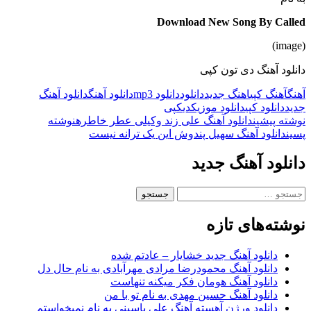
Download New Song By Called
(image)
دانلود آهنگ دی تون کپی
آهنگ
آهنگ کپی
اهنگ جدید
دانلود
دانلود mp3
دانلود آهنگ
دانلود آهنگ
جدید
دانلود کپی
دانلود موزیک
دی
کپی
ناوبری
نوشته پیشین
دانلود آهنگ علی زند وکیلی عطر خاطره
نوشته
پسین
دانلود آهنگ سهیل پندوش این یک ترانه نیست
نوشته
دانلود آهنگ جدید
جستجو
برای:
نوشته‌های تازه
دانلود آهنگ جدید خشایار – عادتم شده
دانلود آهنگ محمودرضا مرادی مهرآبادی به نام حال دل
دانلود آهنگ هومان فکر میکنه تنهاست
دانلود آهنگ حسین مهدی به نام تو با من
دانلود ورژن آهسته آهنگ علی یاسینی به نام نمیخواستم