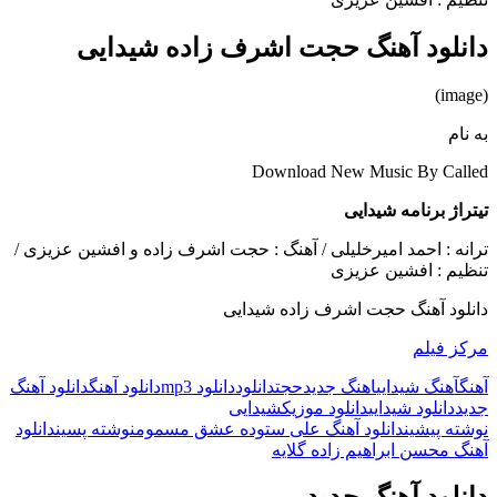
دانلود آهنگ حجت اشرف زاده شیدایی
(image)
به نام
Download New Music By Called
تیتراژ برنامه شیدایی
ترانه : احمد امیرخلیلی / آهنگ : حجت اشرف زاده و افشین عزیزی /
تنظیم : افشین عزیزی
دانلود آهنگ حجت اشرف زاده شیدایی
مرکز فیلم
آهنگ
آهنگ شیدایی
اهنگ جدید
حجت
دانلود
دانلود mp3
دانلود آهنگ
دانلود آهنگ
جدید
دانلود شیدایی
دانلود موزیک
شیدایی
ناوبری
نوشته پیشین
دانلود آهنگ علی ستوده عشق مسموم
نوشته پسین
دانلود
آهنگ محسن ابراهیم زاده گلایه
نوشته