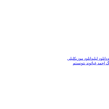
د
دانلود لیلی
دانلود موزیک
لیلی
نگ احمد غیاثوند نتونستم