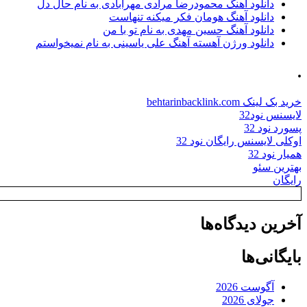
دانلود آهنگ محمودرضا مرادی مهرآبادی به نام حال دل
دانلود آهنگ هومان فکر میکنه تنهاست
دانلود آهنگ حسین مهدی به نام تو با من
دانلود ورژن آهسته آهنگ علی یاسینی به نام نمیخواستم
.
خرید بک لینک behtarinbacklink.com
لایسنس نود32
پسورد نود 32
اوکلی لایسنس رایگان نود 32
همیار نود 32
بهترین سئو
رایگان
آخرین دیدگاه‌ها
بایگانی‌ها
آگوست 2026
جولای 2026