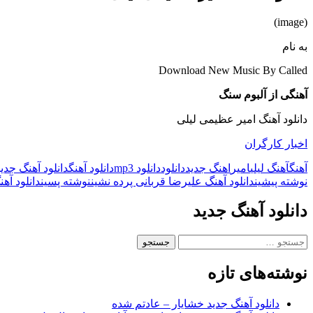
(image)
به نام
Download New Music By Called
آهنگی از آلبوم سنگ
دانلود آهنگ امیر عظیمی لیلی
اخبار کارگران
آهنگ
آهنگ لیلی
امیر
اهنگ جدید
دانلود
دانلود mp3
دانلود آهنگ
دانلود آهنگ جدی
ناوبری
نوشته پیشین
دانلود آهنگ علیرضا قربانی پرده نشین
نوشته پسین
دانلود آه
نوشته
دانلود آهنگ جدید
جستجو
برای:
نوشته‌های تازه
دانلود آهنگ جدید خشایار – عادتم شده